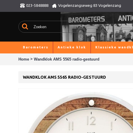
023-5848888
Vogelenzangseweg 83 Vogelenzang
Barometers
Antieke klok
Klassieke wandk
>
Home
Wandklok AMS 5565 radio-gestuurd
WANDKLOK AMS 5565 RADIO-GESTUURD