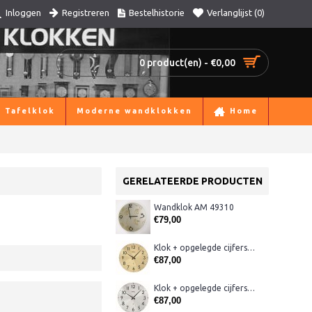
Registreren
Bestelhistorie
Verlanglijst (
0
)
Inloggen
0 product(en) - €0,00
Tafelklok
Moderne wandklokken
Home
GERELATEERDE PRODUCTEN
Wandklok AM 49310
€79,00
Klok + opgelegde cijfers AM 45974, matmessing
€87,00
Klok + opgelegde cijfers AM 45973, matchroom
€87,00