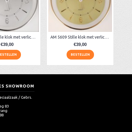
AM 5608 stille klok met verlichting
AM 5609 Stille klok met verlichting
€39,00
€39,00
ESTELLEN
BESTELLEN
ES SHOWROOM
eciaalzaak / Gebrs.
eg 83
zang
 88