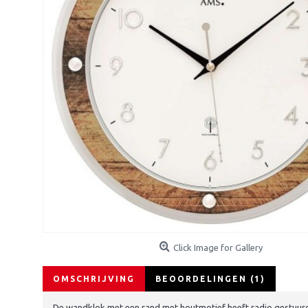
Click Image for Gallery
OMSCHRIJVING
BEOORDELINGEN (1)
De wandklok met een rand met houtmotief heeft radio gestuurd 