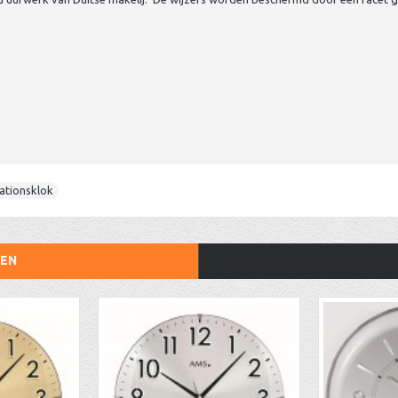
ationsklok
TEN