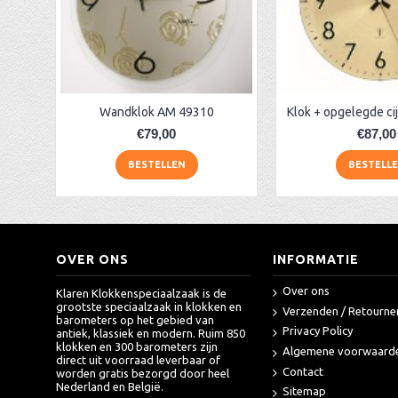
AA Dubbelzijdige stationsklok industrieel
aa-AMS 45962 radio-controlled klok
Wandklok AM 49310
€79,00
€87,00
BESTELLEN
BESTELL
OVER ONS
INFORMATIE
Over ons
Klaren Klokkenspeciaalzaak is de
grootste speciaalzaak in klokken en
Verzenden / Retourne
barometers op het gebied van
Privacy Policy
antiek, klassiek en modern. Ruim 850
klokken en 300 barometers zijn
Algemene voorwaard
direct uit voorraad leverbaar of
Contact
worden gratis bezorgd door heel
Nederland en België.
Sitemap