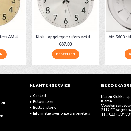
Klok + opgelegde cijfers AM 45974, matmessing
Klok + opgelegde cijfers AM 45973, matchroom
€87,00
EN
BESTELLEN
B
KLANTENSERVICE
BEZOEKADR
Contact
Klaren Klokkensp
Klaren
Retourneren
ren
Vogelenzangsew
Bestelhistorie
2114 CC Vogelen
Informatie over onze barometers
Tel.: 023 - 584 88
en