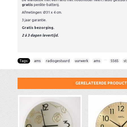
gratis
penlite-batterij.
Afmetingen: Ø31 x 4 cm.
3 jaar garantie.
Gratis bezorging.
2 á 3 dagen levertijd.
Tags:
ams
,
radiogestuurd
,
uurwerk
,
ams
,
,
5565
,
st
GERELATEERDE PRODUC