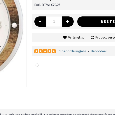
Excl. BTW: €70,25
-
+
BESTE
Verlanglijst
Product verge
1 beoordeling(en).
Beoordeel
•
uurwerk van Duitse makelij. De wijzers worden beschermd door een facet ges