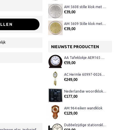
AM 5608 stille klok met verlichting
€39,00
AM 5609 Stille klok met verlichting
LLEN
€39,00
lijk
NIEUWSTE PRODUCTEN
AA Tafeklokje AER165 noten
€59,00
AC Hermle 60997-00261 wandklok
€249,00
Nederlandse woordklok zwart AMS 1265
€177,00
AM 964 eiken wandklok
€129,00
Dubbelzijdige stationsklok metaal 1879
lepen glas. Inclusief