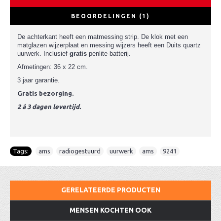
BEOORDELINGEN (1)
De achterkant heeft een matmessing strip. De klok met een
matglazen wijzerplaat en messing wijzers heeft een Duits quartz
uurwerk. Inclusief
gratis
penlite-batterij.
Afmetingen: 36 x 22 cm.
3 jaar garantie.
Gratis bezorging.
2 á 3 dagen levertijd.
Tags:
ams
,
radiogestuurd
,
uurwerk
,
ams
,
9241
GERELATEERDE PRODUCTEN
MENSEN KOCHTEN OOK