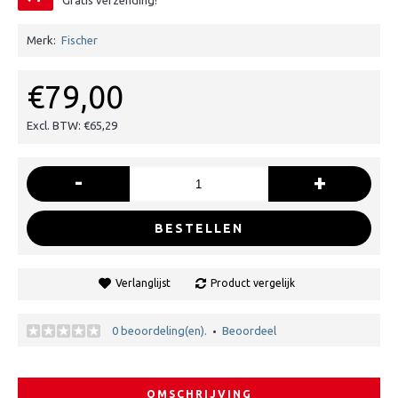
Gratis verzending!
Merk:
Fischer
€79,00
Excl. BTW: €65,29
-
+
BESTELLEN
Verlanglijst
Product vergelijk
0 beoordeling(en).
Beoordeel
•
OMSCHRIJVING