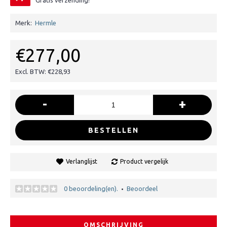
Gratis verzending!
Merk:
Hermle
€277,00
Excl. BTW: €228,93
-
+
BESTELLEN
Verlanglijst
Product vergelijk
0 beoordeling(en).
Beoordeel
•
OMSCHRIJVING