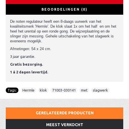
BEOORDELINGEN (0)
D
e noten regulateur heeft een 8-daags uurwerk van het
kwaliteitsmerk 'Hermle'. De klok slaat 1x om het half en om het
heel het urental op een ronde gong. De wijzerplaatring en de
slinger zijn messing. Gehele uitschakeling van het slagwerk is
eveneens mogelijk.
Afmetingen: 54 x 24 cm.
3 jaar garantie.
Gratis bezorging.
1 á 2 dagen levertijd.
Tags:
Hermle
,
klok
,
71003-030141
,
met
,
slagwerk
GERELATEERDE PRODUCTEN
MEEST VERKOCHT