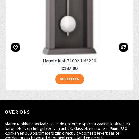
Hermle klok 71002-U62200
€187,00
BESTELLEN
OVER ONS
Klaren Klokkenspeciaalzaak is de grootste speciaalzaak in klokken en
barometers op het gebied van antiek, klassiek en modern. Ruim 850
klokken en 300 barometers zijn direct uit voorraad leverbaar of
worden gratis bezorgd door heel Nederland en België.