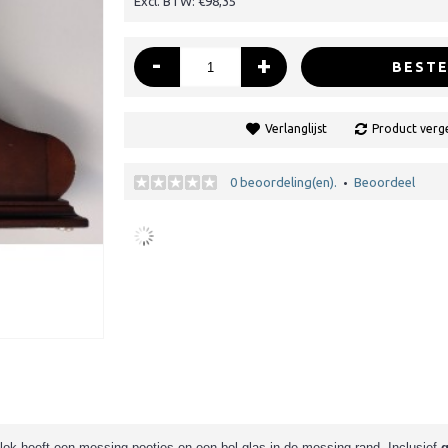
Excl. BTW: €98,35
-
+
BESTE
Verlanglijst
Product verge
0 beoordeling(en).
Beoordeel
•
lok heeft een messing pootjes en een bol glas in de messing rand. Inclusief
g