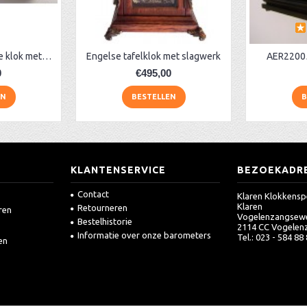
AC12 Noten pendule klok met slagwerk
Engelse tafelklok met slagwerk
AER22005
0
€495,00
EN
BESTELLEN
B
KLANTENSERVICE
BEZOEKADR
Contact
Klaren Klokkensp
Klaren
Retourneren
ren
Vogelenzangsew
Bestelhistorie
2114 CC Vogelen
Informatie over onze barometers
Tel.: 023 - 584 88
en