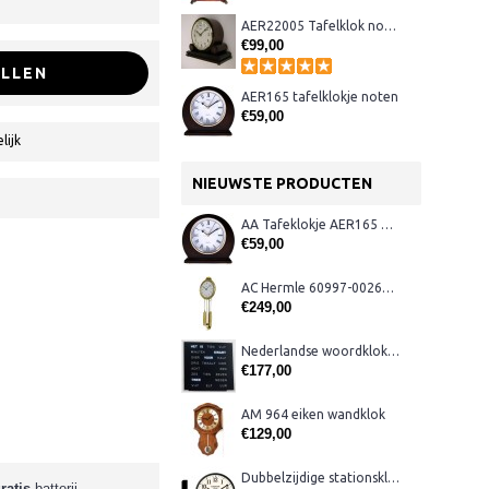
AER22005 Tafelklok noten
€99,00
LLEN
AER165 tafelklokje noten
€59,00
lijk
NIEUWSTE PRODUCTEN
AA Tafeklokje AER165 noten
€59,00
AC Hermle 60997-00261 wandklok
€249,00
Nederlandse woordklok zwart AMS 1265
€177,00
AM 964 eiken wandklok
€129,00
Dubbelzijdige stationsklok metaal 1879
ratis
batterij.