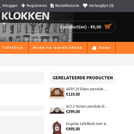
Registreren
Bestelhistorie
Verlanglijst (
0
)
Inloggen
0 product(en) - €0,00
Tafelklok
Moderne wandklokken
Home
GERELATEERDE PRODUCTEN
AER129 Eiken pendule met Westminster
€119,00
AC12 Noten pendule klok met slagwerk
€299,00
Engelse tafelklok met slagwerk
€495,00