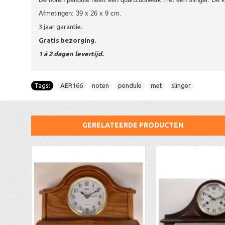
Afmetingen: 39 x 26 x 9 cm.
3 jaar garantie.
Gratis bezorging.
1 á 2 dagen levertijd.
Tags:
AER166
,
noten
,
pendule
,
met
,
slinger
GERELATEERDE PRODUCTEN
Skelet tafelklok Hermle 23021-q70721
AA Dubbelzijdige stationsklok industrieel
aa-AMS 45962 radio-controlled klok