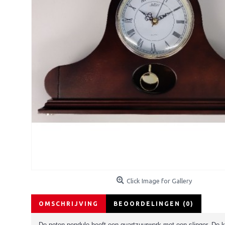
Click Image for Gallery
OMSCHRIJVING
BEOORDELINGEN (0)
De noten pendule heeft een quartzuurwerk met een slinger. De k