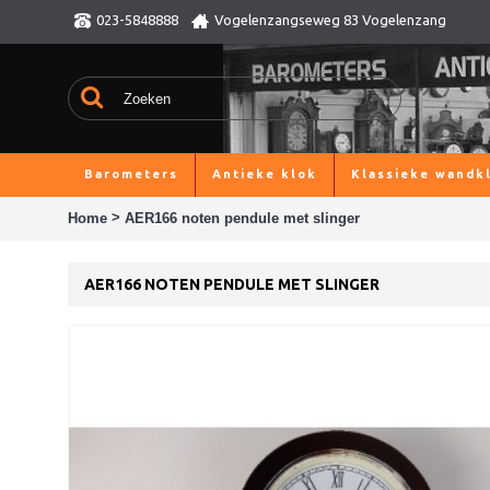
023-5848888
Vogelenzangseweg 83 Vogelenzang
Barometers
Antieke klok
Klassieke wandk
>
Home
AER166 noten pendule met slinger
AER166 NOTEN PENDULE MET SLINGER