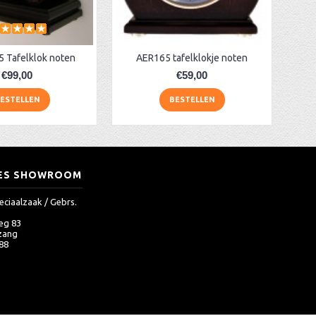
 Tafelklok noten
AER165 tafelklokje noten
€99,00
€59,00
ESTELLEN
BESTELLEN
ES SHOWROOM
eciaalzaak / Gebrs.
eg 83
zang
 88