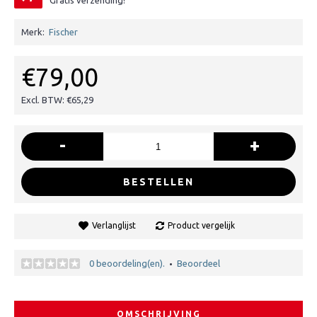
Gratis verzending!
Merk:
Fischer
€79,00
Excl. BTW: €65,29
-
+
BESTELLEN
Verlanglijst
Product vergelijk
0 beoordeling(en).
Beoordeel
•
OMSCHRIJVING