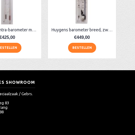
Plexiglas contra-barometer met glas, rood
Huygens barometer breed, zwart
€425,00
€449,00
ESTELLEN
BESTELLEN
ES SHOWROOM
eciaalzaak / Gebrs.
eg 83
zang
 88