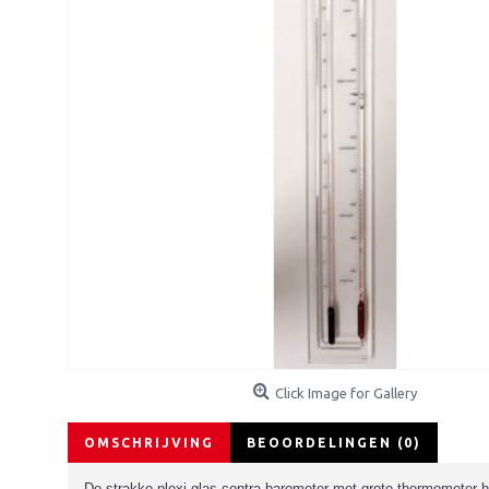
Click Image for Gallery
OMSCHRIJVING
BEOORDELINGEN (0)
De strakke plexi-glas contra-barometer met grote thermometer h