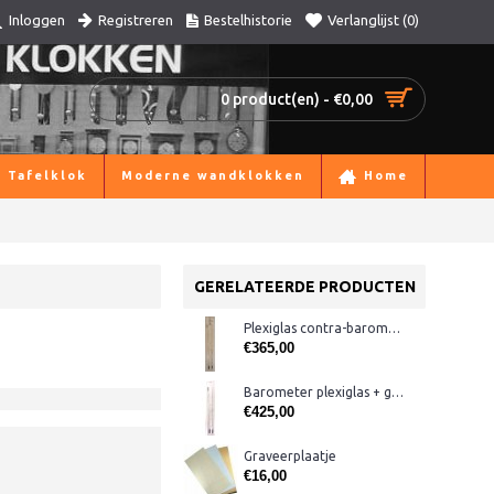
Registreren
Bestelhistorie
Verlanglijst (
0
)
Inloggen
0 product(en) - €0,00
Tafelklok
Moderne wandklokken
Home
GERELATEERDE PRODUCTEN
Plexiglas contra-barometer TH zwart
€365,00
Barometer plexiglas + glas ervoor, blauw
€425,00
Graveerplaatje
€16,00