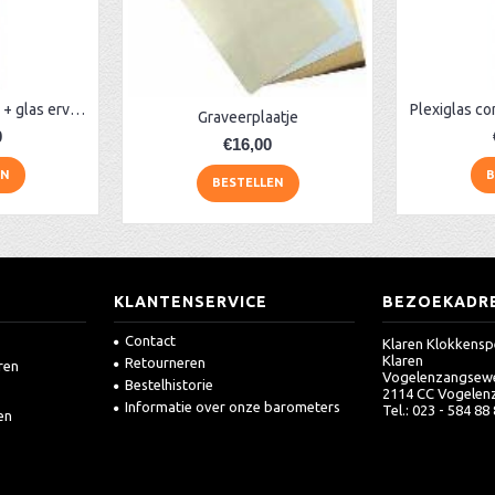
Barometer plexiglas + glas ervoor, blauw
Graveerplaatje
0
€16,00
EN
B
BESTELLEN
KLANTENSERVICE
BEZOEKADR
Contact
Klaren Klokkensp
Klaren
Retourneren
ren
Vogelenzangsew
Bestelhistorie
2114 CC Vogelen
Informatie over onze barometers
Tel.: 023 - 584 88
en