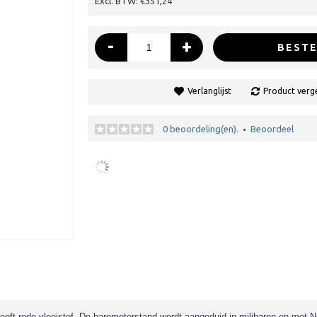
Excl. BTW: €351,24
-
+
BESTE
Verlanglijst
Product verge
0 beoordeling(en).
Beoordeel
•
eeft rode vloeistof. De barometerstand wordt aangeduid in milibaren en met 