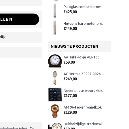
Plexiglas contra-barometer met glas, rood
€425,00
LLEN
Huygens barometer breed, zwart
€449,00
lijk
NIEUWSTE PRODUCTEN
AA Tafeklokje AER165 noten
€59,00
AC Hermle 60997-00261 wandklok
€249,00
Nederlandse woordklok zwart AMS 1265
€177,00
AM 964 eiken wandklok
€129,00
Dubbelzijdige stationsklok metaal 1879
Nederlandse tekst.
De