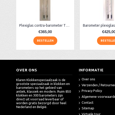
AA Dubbelzijdige stationsklok industrieel
aa-AMS 45962 radio-controlled klok
Plexiglas contra-barometer TH zwart
€365,00
€425,0
BESTELLEN
BESTELL
OVER ONS
INFORMATIE
Over ons
Klaren Klokkenspeciaalzaak is de
grootste speciaalzaak in klokken en
Verzenden / Retourne
barometers op het gebied van
Privacy Policy
antiek, klassiek en modern. Ruim 850
klokken en 300 barometers zijn
Algemene voorwaard
direct uit voorraad leverbaar of
Contact
worden gratis bezorgd door heel
Nederland en België.
Sitemap
Virtuele tour