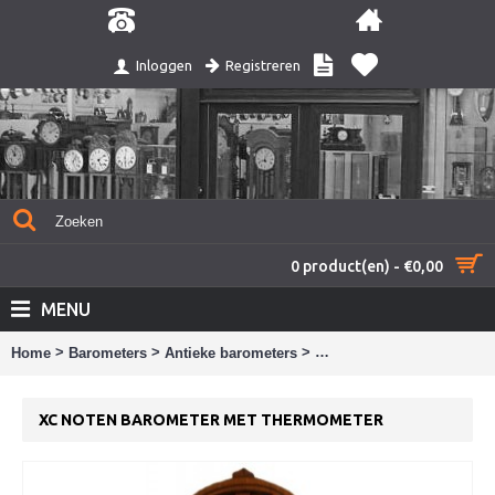
Registreren
Inloggen
0 product(en) - €0,00
MENU
>
>
>
Home
Barometers
Antieke barometers
XC noten barometer met 
XC NOTEN BAROMETER MET THERMOMETER