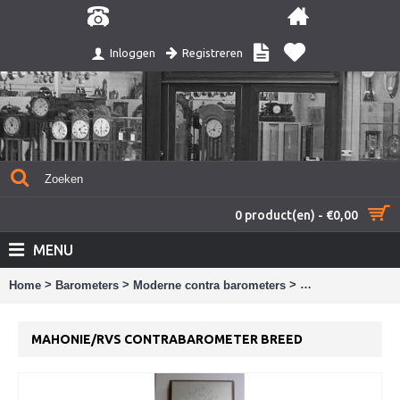
Registreren
Inloggen
0 product(en) - €0,00
MENU
>
>
>
Home
Barometers
Moderne contra barometers
mahonie/rvs cont
MAHONIE/RVS CONTRABAROMETER BREED