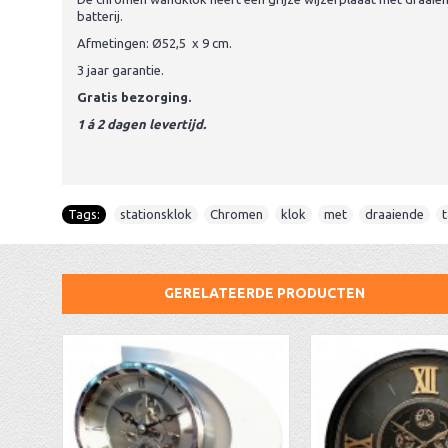
batterij.
Afmetingen: Ø52,5 x 9 cm.
3 jaar garantie.
Gratis bezorging.
1 á 2 dagen levertijd.
Tags:
stationsklok
,
Chromen
,
klok
,
met
,
draaiende
,
GERELATEERDE PRODUCTEN