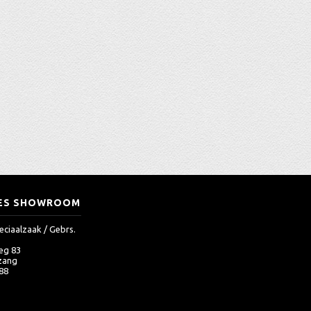
ES SHOWROOM
eciaalzaak / Gebrs.
eg 83
zang
 88