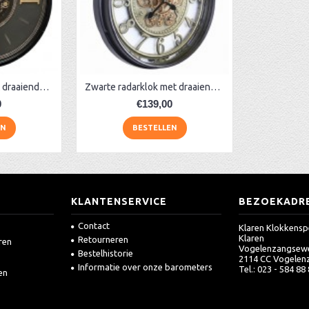
Extra grote klok met draaiende tandwielen120 cm
Zwarte radarklok met draaiende tandwielen
0
€139,00
EN
BESTELLEN
KLANTENSERVICE
BEZOEKADR
Contact
Klaren Klokkensp
Klaren
Retourneren
ren
Vogelenzangsew
Bestelhistorie
2114 CC Vogelen
Informatie over onze barometers
Tel.: 023 - 584 88
en