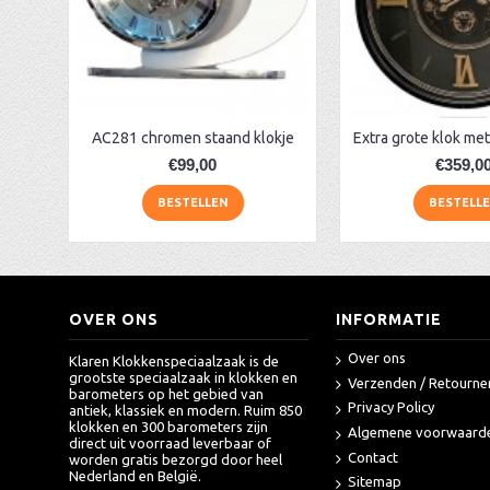
Grote metalen klok Casa Blanca 1010 mI
AMS radio-gestuurde klok AM 45849
AA Dubbelzijdige stationsklok industrieel
aa-AMS 45962 radio-controlled klok
AC281 chromen staand klokje
€99,00
€359,0
BESTELLEN
BESTELL
OVER ONS
INFORMATIE
Over ons
Klaren Klokkenspeciaalzaak is de
grootste speciaalzaak in klokken en
Verzenden / Retourne
barometers op het gebied van
Privacy Policy
antiek, klassiek en modern. Ruim 850
klokken en 300 barometers zijn
Algemene voorwaard
direct uit voorraad leverbaar of
Contact
worden gratis bezorgd door heel
Nederland en België.
Sitemap