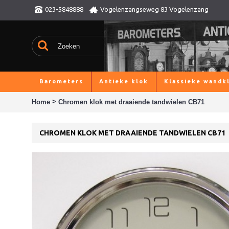
023-5848888
Vogelenzangseweg 83 Vogelenzang
Barometers
Antieke klok
Klassieke wandk
>
Home
Chromen klok met draaiende tandwielen CB71
CHROMEN KLOK MET DRAAIENDE TANDWIELEN CB71