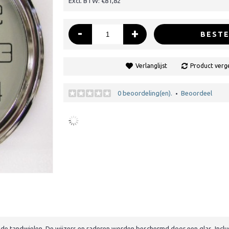
Excl. BTW: €81,82
-
+
BESTE
Verlanglijst
Product verge
0 beoordeling(en).
Beoordeel
•
de tandwielen. De wijzers en raderen worden beschermd door een glas. Inclu