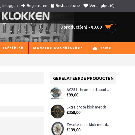
Registreren
Bestelhistorie
Verlanglijst (
0
)
Inloggen
0 product(en) - €0,00
Tafelklok
Moderne wandklokken
Home
GERELATEERDE PRODUCTEN
AC281 chromen staand klokje
€99,00
Extra grote klok met draaiende tandwielen120 cm
€359,00
Zwarte radarklok met draaiende tandwielen
€139,00