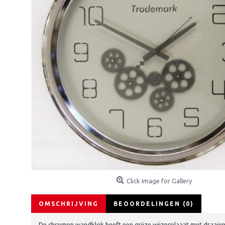
Click Image for Gallery
OMSCHRIJVING
BEOORDELINGEN (0)
De chromen wandklok heeft een grijze wijzerplaaat met draaien