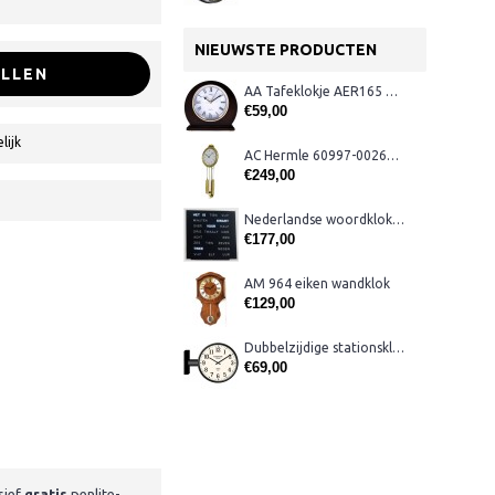
NIEUWSTE PRODUCTEN
LLEN
AA Tafeklokje AER165 noten
€59,00
lijk
AC Hermle 60997-00261 wandklok
€249,00
Nederlandse woordklok zwart AMS 1265
€177,00
AM 964 eiken wandklok
€129,00
Dubbelzijdige stationsklok metaal 1879
€69,00
sief
gratis
penlite-