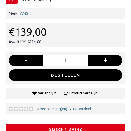
Gratis verzending!
Merk:
AMS
€139,00
Excl. BTW: €114,88
-
+
BESTELLEN
Verlanglijst
Product vergelijk
0 beoordeling(en).
Beoordeel
•
OMSCHRIJVING