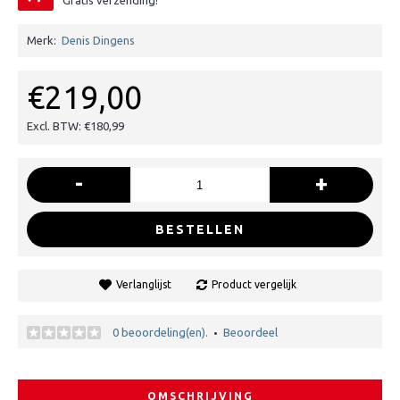
Gratis verzending!
Merk:
Denis Dingens
€219,00
Excl. BTW: €180,99
-
+
BESTELLEN
Verlanglijst
Product vergelijk
0 beoordeling(en).
Beoordeel
•
OMSCHRIJVING