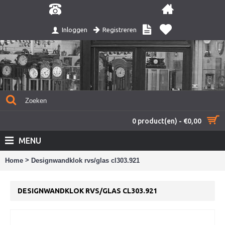
Registreren
Inloggen
0 product(en) - €0,00
MENU
>
Home
Designwandklok rvs/glas cl303.921
DESIGNWANDKLOK RVS/GLAS CL303.921