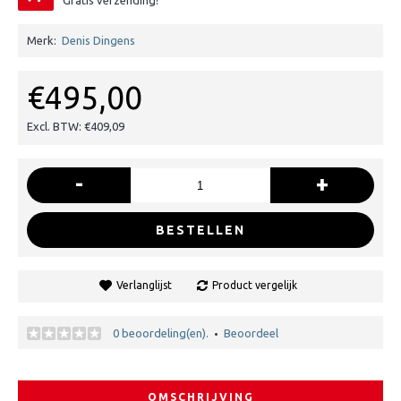
Gratis verzending!
Merk:
Denis Dingens
€495,00
Excl. BTW: €409,09
-
+
BESTELLEN
Verlanglijst
Product vergelijk
0 beoordeling(en).
Beoordeel
•
OMSCHRIJVING