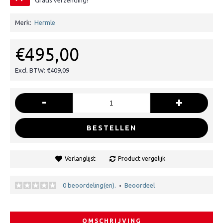
Gratis verzending!
Merk:
Hermle
€495,00
Excl. BTW: €409,09
-
+
BESTELLEN
Verlanglijst
Product vergelijk
0 beoordeling(en).
Beoordeel
•
OMSCHRIJVING