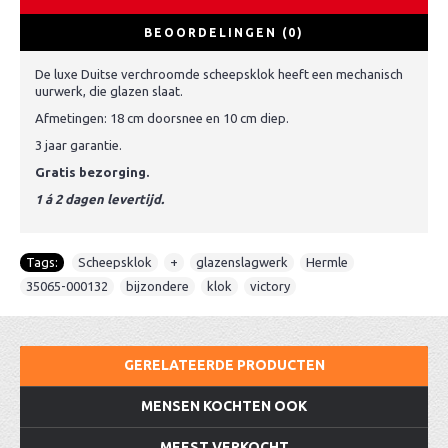
BEOORDELINGEN (0)
De luxe Duitse verchroomde scheepsklok heeft een mechanisch
uurwerk, die glazen slaat.
Afmetingen: 18 cm doorsnee en 10 cm diep.
3 jaar garantie.
Gratis bezorging.
1 á 2 dagen levertijd.
Tags:
Scheepsklok
,
+
,
glazenslagwerk
,
Hermle
,
35065-000132
,
bijzondere
,
klok
,
victory
GERELATEERDE PRODUCTEN
MENSEN KOCHTEN OOK
MEEST VERKOCHT