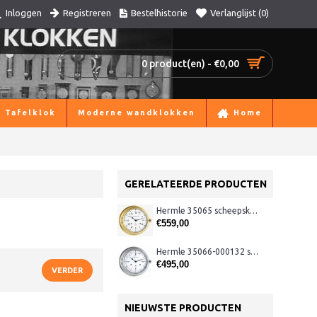
Registreren
Bestelhistorie
Verlanglijst (
0
)
Inloggen
0 product(en) - €0,00
Tafelklok
Moderne wandklokken
Home
GERELATEERDE PRODUCTEN
Hermle 35065 scheepsklok die glazen slaat
€559,00
Hermle 35066-000132 scheepsklok, klok glazen slaan
€495,00
VERDER
NIEUWSTE PRODUCTEN