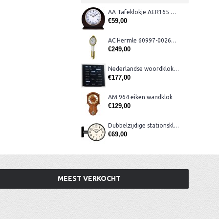
AA Tafeklokje AER165 noten
€59,00
AC Hermle 60997-00261 wandklok
€249,00
Nederlandse woordklok zwart AMS 1265
€177,00
AM 964 eiken wandklok
€129,00
Dubbelzijdige stationsklok metaal 1879
€69,00
MEEST VERKOCHT