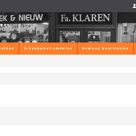
lokken
Scheepsinstrumenten
Analoog weerstation