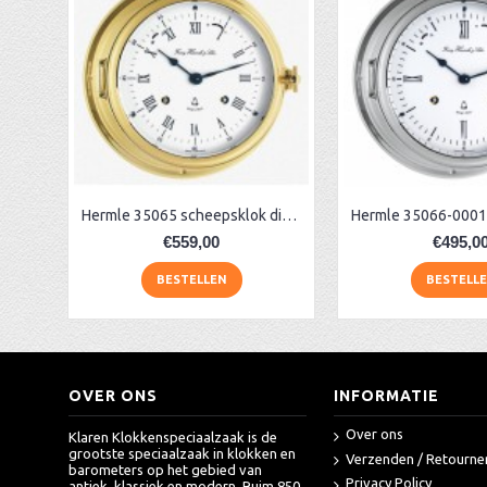
GX Fischer massief messing scheepsbarometer
AA Dubbelzijdige stationsklok industrieel
aa-AMS 45962 radio-controlled klok
Hermle 35065 scheepsklok die glazen slaat
€559,00
€495,0
BESTELLEN
BESTELL
OVER ONS
INFORMATIE
Over ons
Klaren Klokkenspeciaalzaak is de
grootste speciaalzaak in klokken en
Verzenden / Retourne
barometers op het gebied van
Privacy Policy
antiek, klassiek en modern. Ruim 850