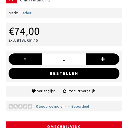
Gratis verzending!
Merk:
Fischer
€74,00
Excl. BTW: €61,16
-
+
BESTELLEN
Verlanglijst
Product vergelijk
0 beoordeling(en).
Beoordeel
•
OMSCHRIJVING