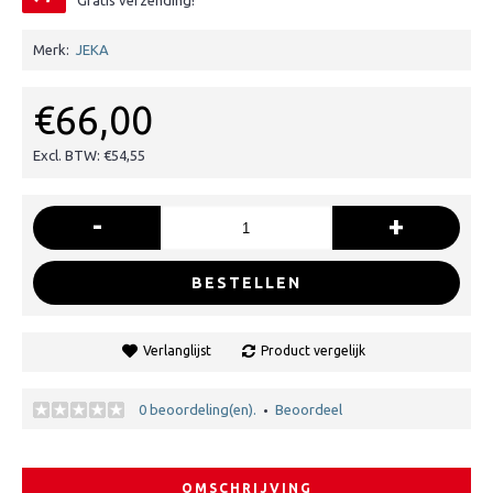
Gratis verzending!
Merk:
JEKA
€66,00
Excl. BTW: €54,55
-
+
BESTELLEN
Verlanglijst
Product vergelijk
0 beoordeling(en).
Beoordeel
•
OMSCHRIJVING