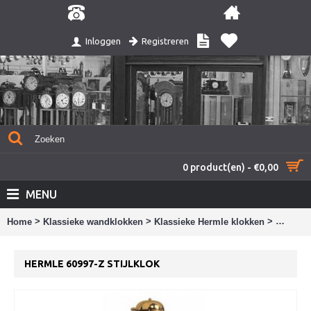
Registreren
Inloggen
0 product(en) - €0,00
MENU
>
>
>
Home
Klassieke wandklokken
Klassieke Hermle klokken
Hermle 6
HERMLE 60997-Z STIJLKLOK