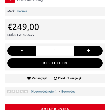
Gratis verzending!
Merk:
Hermle
€249,00
Excl. BTW: €205,79
-
+
BESTELLEN
Verlanglijst
Product vergelijk
0 beoordeling(en).
Beoordeel
•
OMSCHRIJVING