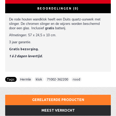
BEOORDELINGEN (0)
De rode houten wandklok heeft een Duits quartz-uurwerk met
slinger. De chromen slinger en de wijzers worden beschermd
door een glas. Inclusief
gratis
batterij.
Afmetingen: 57 x 24,5 x 10 cm.
3 jaar garantie.
Gratis bezorging.
1 á 2 dagen levertijd.
Tags:
Hermle
,
klok
,
71002-362200
,
rood
GERELATEERDE PRODUCTEN
MEEST VERKOCHT