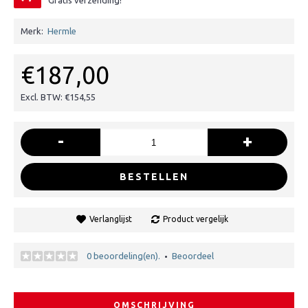
Gratis verzending!
Merk:
Hermle
€187,00
Excl. BTW: €154,55
-
+
BESTELLEN
Verlanglijst
Product vergelijk
0 beoordeling(en).
Beoordeel
•
OMSCHRIJVING