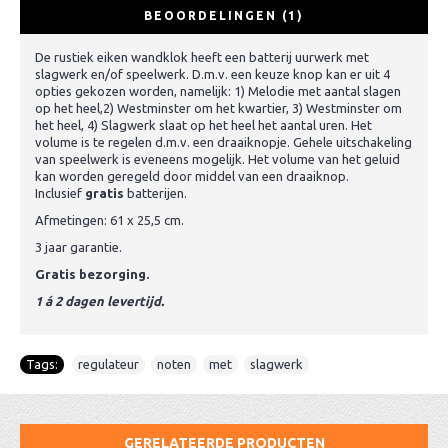
BEOORDELINGEN (1)
De rustiek eiken wandklok heeft een batterij uurwerk met
slagwerk en/of speelwerk. D.m.v. een keuze knop kan er uit 4
opties gekozen worden, namelijk: 1) Melodie met aantal slagen
op het heel,2) Westminster om het kwartier, 3) Westminster om
het heel, 4) Slagwerk slaat op het heel het aantal uren. Het
volume is te regelen d.m.v. een draaiknopje. Gehele uitschakeling
van speelwerk is eveneens mogelijk. Het volume van het geluid
kan worden geregeld door middel van een draaiknop.
Inclusief
gratis
batterijen.
Afmetingen: 61 x 25,5 cm.
3 jaar garantie.
Gratis bezorging.
1 á 2 dagen levertijd.
Tags:
regulateur
,
noten
,
met
,
slagwerk
GERELATEERDE PRODUCTEN