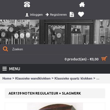
Registreren
Inloggen
0 product(en) - €0,00
MENU
>
>
>
Home
Klassieke wandklokken
Klassieke quartz klokken
AER139 n
AER139 NOTEN REGULATEUR + SLAGWERK