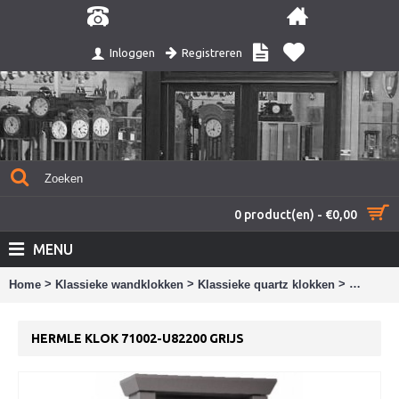
Registreren
Inloggen
0 product(en) - €0,00
MENU
>
>
>
Home
Klassieke wandklokken
Klassieke quartz klokken
Hermle k
HERMLE KLOK 71002-U82200 GRIJS