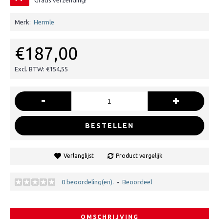
Gratis verzending!
Merk:
Hermle
€187,00
Excl. BTW: €154,55
-
+
BESTELLEN
Verlanglijst
Product vergelijk
0 beoordeling(en).
Beoordeel
•
OMSCHRIJVING