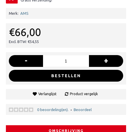
Gratis verzending!
Merk:
AMS
€66,00
Excl. BTW: €54,55
-
+
BESTELLEN
Verlanglijst
Product vergelijk
0 beoordeling(en).
Beoordeel
•
OMSCHRIJVING