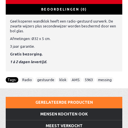
BEOORDELINGEN (0)
Geel koperen wandklok heeft een radio-gestuurd uurwerk. De
zwarte wijzers plus secondewijzer worden beschermd door een
bol glas.
Afmetingen: Ø32 x 5 cm.
3 jaar garantie.
Gratis bezorging.
1 á 2 dagen levertijd.
Tags:
Radio
,
gestuurde
,
klok
,
AMS
,
5963
,
messing
GERELATEERDE PRODUCTEN
MENSEN KOCHTEN OOK
MEEST VERKOCHT