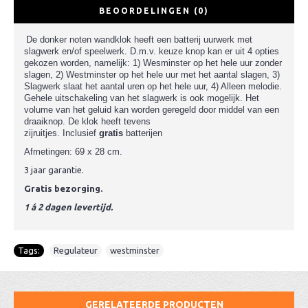
BEOORDELINGEN (0)
De donker noten wandklok heeft een batterij uurwerk met
slagwerk en/of speelwerk. D
.m.v. keuze knop kan er uit 4 opties
gekozen worden, namelijk: 1) Wesminster op het hele uur zonder
slagen, 2) Westminster op het hele uur met het aantal slagen, 3)
Slagwerk slaat het aantal uren op het hele uur, 4) Alleen melodie.
Gehele uitschakeling van het slagwerk is ook mogelijk
.
Het
volume van het geluid kan worden geregeld door middel van een
draaiknop. De klok heeft tevens
zijruitjes.
Inclusief
gratis
batterijen
Afmetingen: 69 x 28 cm.
3 jaar garantie.
Gratis bezorging.
1 á 2 dagen levertijd.
Tags:
Regulateur
,
westminster
GERELATEERDE PRODUCTEN