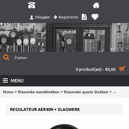
Registreren
Inloggen
0 product(en) - €0,00
MENU
>
>
>
Home
Klassieke wandklokken
Klassieke quartz klokken
Regulate
REGULATEUR AER40N + SLAGWERK