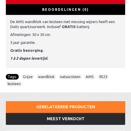
BEOORDELINGEN (0)
De AMS wandklok van leisteen met messing wijzers heeft een
Duits quartzuurwerk. Inclusief
GRATIS
batterij.
Afmetingen: 30 x 30 cm.
3 jaar garantie.
Gratis bezorging.
1 á 2 dagen levertijd.
Tags:
Grijze
,
wandklok
,
natuursteen
,
AMS
,
9523
,
leisteen
GERELATEERDE PRODUCTEN
MEEST VERKOCHT