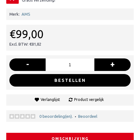
Gratis verzending!
Merk:
AMS
€99,00
Excl. BTW: €81,82
-
+
BESTELLEN
Verlanglijst
Product vergelijk
0 beoordeling(en).
Beoordeel
•
OMSCHRIJVING