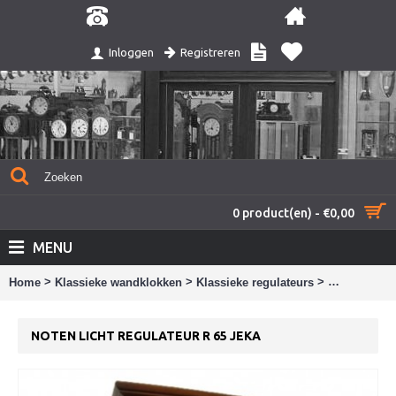
Registreren
Inloggen
0 product(en) - €0,00
MENU
>
>
>
Home
Klassieke wandklokken
Klassieke regulateurs
Noten licht 
NOTEN LICHT REGULATEUR R 65 JEKA