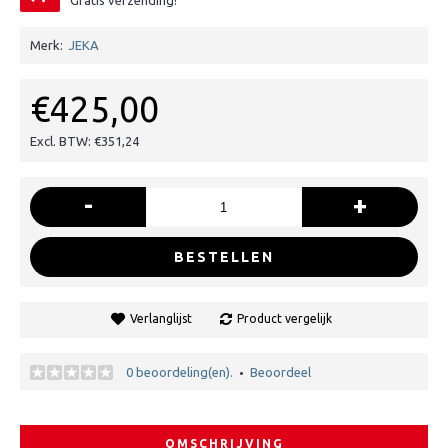
Gratis verzending!
Merk:
JEKA
€425,00
Excl. BTW: €351,24
-
+
BESTELLEN
Verlanglijst
Product vergelijk
0 beoordeling(en).
Beoordeel
•
OMSCHRIJVING