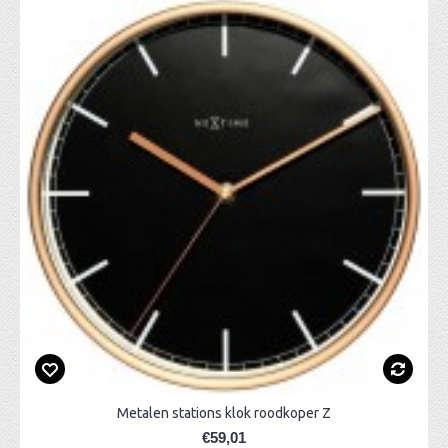
Metalen stations klok roodkoper Z
€59,01