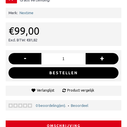
Gratis verzending!
Merk:
Nextime
€99,00
Excl. BTW: €81,82
-
+
BESTELLEN
Verlanglijst
Product vergelijk
0 beoordeling(en).
Beoordeel
•
OMSCHRIJVING