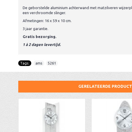
De geborstelde aluminium achterwand met matzilveren wijzerp
een verchroomde slinger.
Afmetingen: 16 x 59 x 10 cm.
3 jaar garantie.
Gratis bezorging.
1 á 2 dagen levertijd.
Tags:
ams
,
5261
GERELATEERDE PRODUC