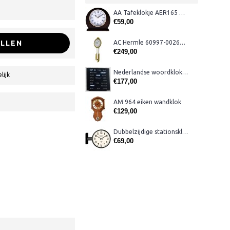
AA Tafeklokje AER165 noten
€59,00
LLEN
AC Hermle 60997-00261 wandklok
€249,00
Nederlandse woordklok zwart AMS 1265
lijk
€177,00
AM 964 eiken wandklok
€129,00
Dubbelzijdige stationsklok metaal 1879
€69,00