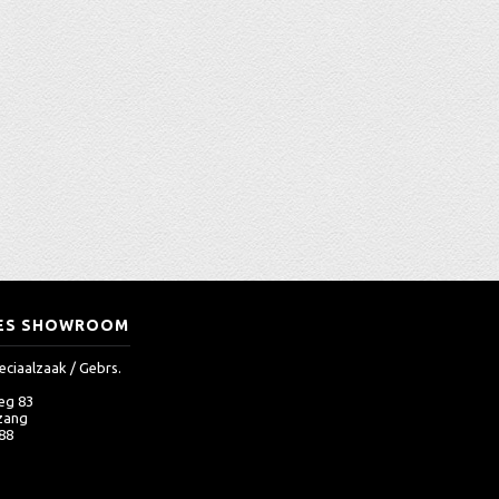
ES SHOWROOM
eciaalzaak / Gebrs.
eg 83
zang
 88