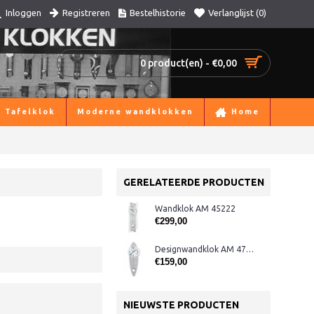
Registreren
Bestelhistorie
Verlanglijst (
0
)
Inloggen
0 product(en) - €0,00
Tafelklok
Moderne wandklokken
Home
GERELATEERDE PRODUCTEN
Wandklok AM 45222
€299,00
Designwandklok AM 47271
€159,00
NIEUWSTE PRODUCTEN