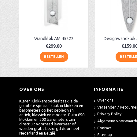
AA Dubbelzijdige stationsklok industrieel
aa-AMS 45962 radio-controlled klok
Wandklok AM 45222
Designwandklok
€299,00
€159,0
BESTELLEN
BESTELL
OVER ONS
INFORMATIE
Over ons
Klaren Klokkenspeciaalzaak is de
grootste speciaalzaak in klokken en
Verzenden / Retourne
barometers op het gebied van
Privacy Policy
antiek, klassiek en modern. Ruim 850
klokken en 300 barometers zijn
Algemene voorwaard
direct uit voorraad leverbaar of
Contact
worden gratis bezorgd door heel
Nederland en België.
Sitemap