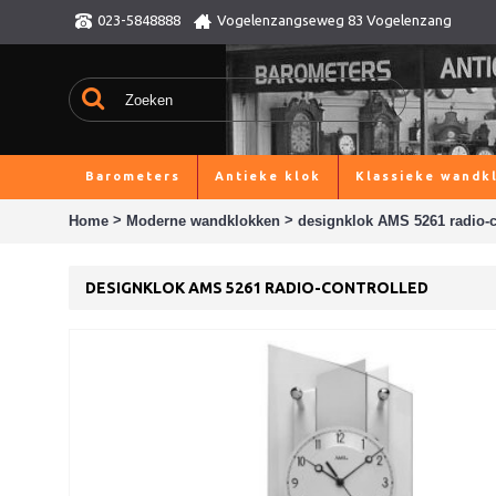
023-5848888
Vogelenzangseweg 83 Vogelenzang
Barometers
Antieke klok
Klassieke wandk
>
>
Home
Moderne wandklokken
designklok AMS 5261 radio-c
DESIGNKLOK AMS 5261 RADIO-CONTROLLED