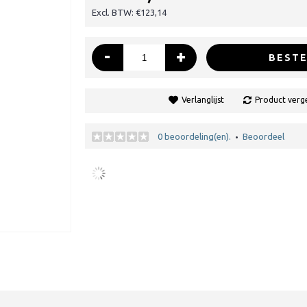
Excl. BTW: €123,14
-
+
BESTE
Verlanglijst
Product verge
0 beoordeling(en).
Beoordeel
•