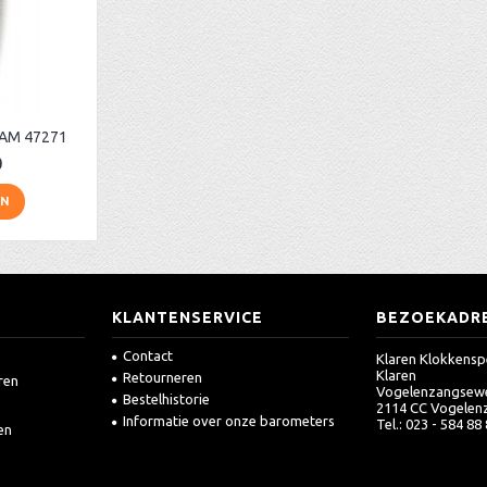
 AM 47271
0
EN
KLANTENSERVICE
BEZOEKADR
Contact
Klaren Klokkensp
Klaren
Retourneren
ren
Vogelenzangsew
Bestelhistorie
2114 CC Vogelen
Informatie over onze barometers
Tel.: 023 - 584 88
en