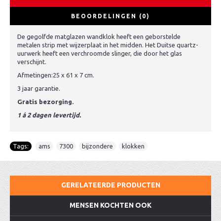
BEOORDELINGEN (0)
De gegolfde matglazen wandklok heeft een geborstelde
metalen strip met wijzerplaat in het midden. Het Duitse quartz-
uurwerk heeft een verchroomde slinger, die door het glas
verschijnt.
Afmetingen:25 x 61 x 7 cm.
3 jaar garantie.
Gratis bezorging.
1 á 2 dagen levertijd.
Tags:
ams
,
7300
,
bijzondere
,
klokken
GERELATEERDE PRODUCTEN
MENSEN KOCHTEN OOK