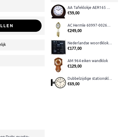
AA Tafeklokje AER165 noten
€59,00
LLEN
AC Hermle 60997-00261 wandklok
€249,00
Nederlandse woordklok zwart AMS 1265
lijk
€177,00
AM 964 eiken wandklok
€129,00
Dubbelzijdige stationsklok metaal 1879
€69,00
een Duits quartz-