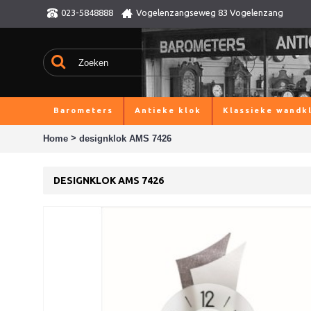
023-5848888
Vogelenzangseweg 83 Vogelenzang
Barometers
Antieke klok
Klassieke wandk
>
Home
designklok AMS 7426
DESIGNKLOK AMS 7426