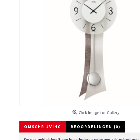
Click Image for Gallery
OMSCHRIJVING
BEOORDELINGEN (0)
De designklok heeft een kunstlederen gebogen achterkant met da