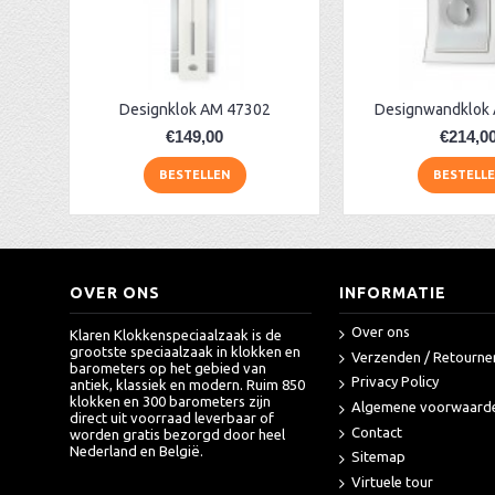
AM 45243 Designklok radio-gestuurd
am 45248 wandklok radio-controlled
AA Dubbelzijdige stationsklok industrieel
aa-AMS 45962 radio-controlled klok
Designklok AM 47302
Designwandklok
€149,00
€214,0
BESTELLEN
BESTELL
OVER ONS
INFORMATIE
Over ons
Klaren Klokkenspeciaalzaak is de
grootste speciaalzaak in klokken en
Verzenden / Retourne
barometers op het gebied van
Privacy Policy
antiek, klassiek en modern. Ruim 850
klokken en 300 barometers zijn
Algemene voorwaard
direct uit voorraad leverbaar of
Contact
worden gratis bezorgd door heel
Nederland en België.
Sitemap
Virtuele tour