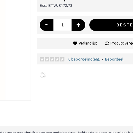
Excl. BTW: €172,73
-
+
BESTE
Verlanglijst
Product verge
0 beoordeling(en).
Beoordeel
•
arvoor een sierlijk gebogen metalen strip. Achter de glazen wijzerplaat is 