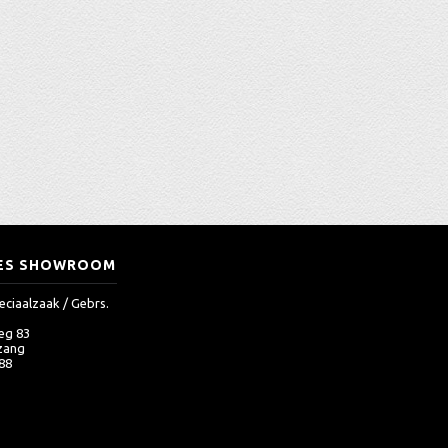
ES SHOWROOM
eciaalzaak / Gebrs.
eg 83
zang
 88