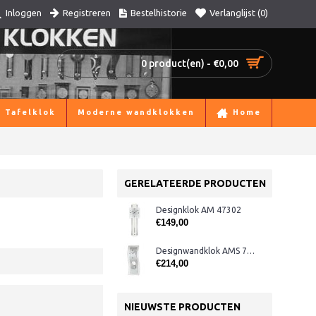
Registreren
Bestelhistorie
Verlanglijst (
0
)
Inloggen
0 product(en) - €0,00
Tafelklok
Moderne wandklokken
Home
GERELATEERDE PRODUCTEN
Designklok AM 47302
€149,00
Designwandklok AMS 7300
€214,00
NIEUWSTE PRODUCTEN