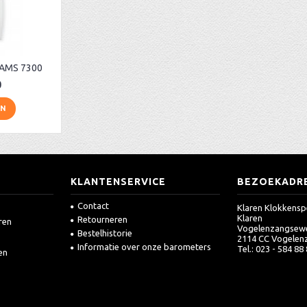
 AMS 7300
0
EN
KLANTENSERVICE
BEZOEKADR
Contact
Klaren Klokkensp
Klaren
Retourneren
ren
Vogelenzangsew
Bestelhistorie
2114 CC Vogelen
Informatie over onze barometers
Tel.: 023 - 584 88
en