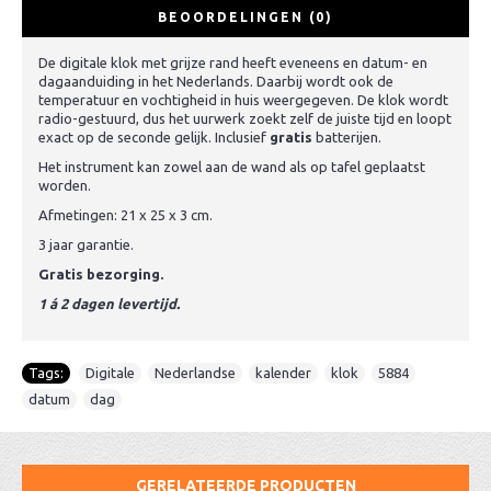
BEOORDELINGEN (0)
De digitale klok met grijze rand heeft eveneens en datum- en
dagaanduiding in het Nederlands. Daarbij wordt ook de
temperatuur en vochtigheid in huis weergegeven. De klok wordt
radio-gestuurd, dus het uurwerk zoekt zelf de juiste tijd en loopt
exact op de seconde gelijk. Inclusief
gratis
batterijen.
Het instrument kan zowel aan de wand als op tafel geplaatst
worden.
Afmetingen: 21 x 25 x 3 cm.
3 jaar garantie.
Gratis bezorging.
1 á 2 dagen levertijd.
Tags:
Digitale
,
Nederlandse
,
kalender
,
klok
,
5884
,
datum
,
dag
GERELATEERDE PRODUCTEN