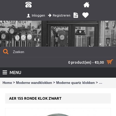
Registreren
Inloggen
0 product(en) - €0,00
MENU
>
>
>
Home
Moderne wandklokken
Moderne quartz klokken
AER 155 R
AER 155 RONDE KLOK ZWART