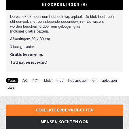
BEOORDELINGEN (0)
De wandklok heeft een houtlook wijzerplaat. De klok heeft een
stil uurwerk met een slepende secondewijzer. De wijzers
worden beschermd door een gebogen glas.
Inclusief
gratis
batterij.
Afmetingen: 30 x 30 cm.
3 jaar garantie.
Gratis bezorging.
1 á 2 dagen levertijd.
Tags:
AG
,
171
,
klok
,
met
,
houtmotief
,
en
,
gebogen
,
glas
GERELATEERDE PRODUCTEN
MENSEN KOCHTEN OOK