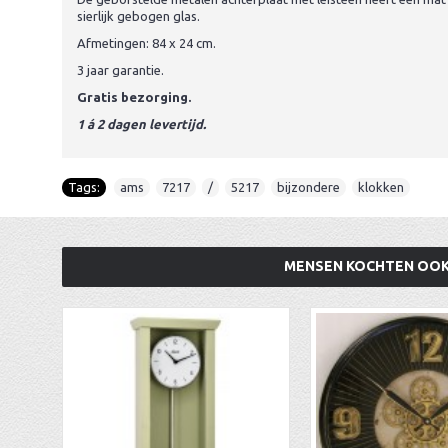
sierlijk gebogen glas.
Afmetingen: 84 x 24 cm.
3 jaar garantie.
Gratis bezorging.
1 á 2 dagen levertijd.
Tags:
ams
,
7217
,
/
,
5217
,
bijzondere
,
klokken
MENSEN KOCHTEN OO