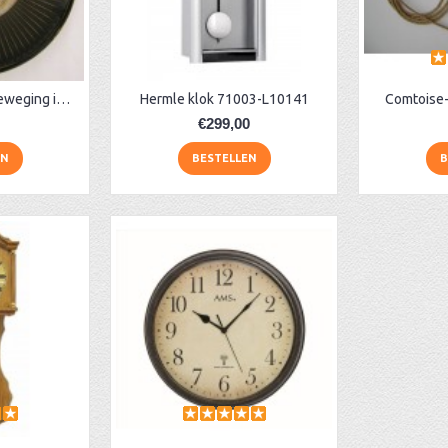
Tandwielklok met beweging in de wijzerplaat
Hermle klok 71003-L10141
Comtoise-
€299,00
EN
BESTELLEN
B