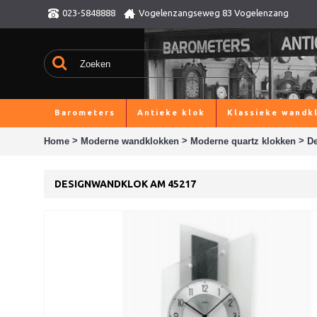
023-5848888
Vogelenzangseweg 83 Vogelenzang
Barometers
Antieke klok
Klassieke wandk
>
>
>
Home
Moderne wandklokken
Moderne quartz klokken
D
DESIGNWANDKLOK AM 45217