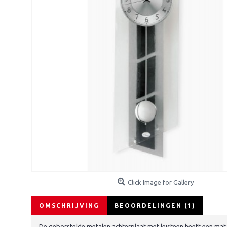
Click Image for Gallery
OMSCHRIJVING
BEOORDELINGEN (1)
De geborstelde metalen achterplaat met leisteen heeft een mat