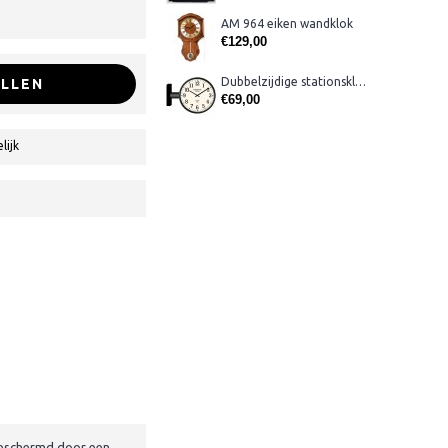
AM 964 eiken wandklok
€129,00
Dubbelzijdige stationsklok metaal 1879
LLEN
€69,00
lijk
 beschermd door een