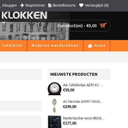
Registreren
Bestelhistorie
Verlanglijst (
0
)
Inloggen
0 product(en) - €0,00
Tafelklok
Moderne wandklokken
Home
NIEUWSTE PRODUCTEN
AA Tafeklokje AER165 noten
€59,00
AC Hermle 60997-00261 wandklok
€249,00
Nederlandse woordklok zwart AMS 1265
€177,00