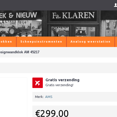
lokken
Scheepsinstrumenten
Analoog weerstation
esignwandklok AM 45217
Gratis verzending
Gratis verzending!
Merk:
AMS
€299,00