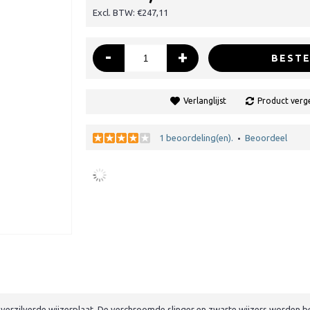
Excl. BTW: €247,11
-
+
BESTE
Verlanglijst
Product verge
1 beoordeling(en).
Beoordeel
•
 verzilverde wijzerplaat. De verchroomde slinger en zwarte wijzers worden