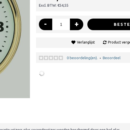
Excl. BTW: €54,55
-
+
BESTE
Verlanglijst
Product verge
0 beoordeling(en).
Beoordeel
•
warte wijzers plus secondewijzer worden beschermd door een bol glas.