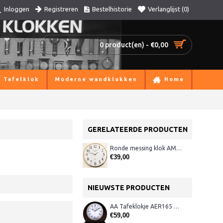
Registreren
Bestelhistorie
Verlanglijst (
0
)
Inloggen
0 product(en) - €0,00
Tafelklok
Moderne wandklokken
Home
GERELATEERDE PRODUCTEN
Ronde messing klok AM 49541 brons
€39,00
NIEUWSTE PRODUCTEN
AA Tafeklokje AER165 noten
€59,00