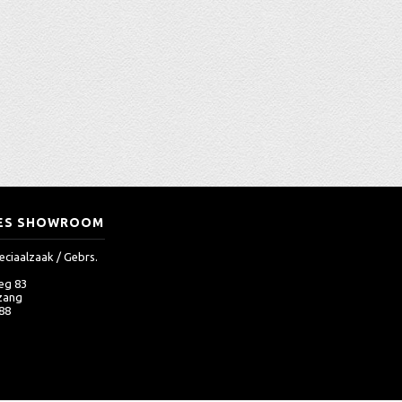
ES SHOWROOM
eciaalzaak / Gebrs.
eg 83
zang
 88