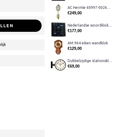
AC Hermle 60997-00261 wandklok
€249,00
LLEN
Nederlandse woordklok zwart AMS 1265
€177,00
AM 964 eiken wandklok
lijk
€129,00
Dubbelzijdige stationsklok metaal 1879
€69,00