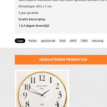
Afmetingen: Ø32 x 5 cm.
3 jaar garantie.
Gratis bezorging.
1 á 2 dagen levertijd.
Tags:
Radio
,
gestuurde
,
klok
,
AMS
,
5963
,
messing
GERELATEERDE PRODUCTEN
Tandwielklok met beweging in de wijzerplaat
Snaarregulateur Hermle 70993-740351
Snaarregulateur Hermle 70875-160761 Greenwich
AA Dubbelzijdige stationsklok industrieel
aa-AMS 45962 radio-controlled klok