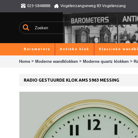
023-5848888
Vogelenzangseweg 83 Vogelenzang
Barometers
Antieke klok
Klassieke wandk
>
>
>
Home
Moderne wandklokken
Moderne quartz klokken
Ra
RADIO GESTUURDE KLOK AMS 5963 MESSING