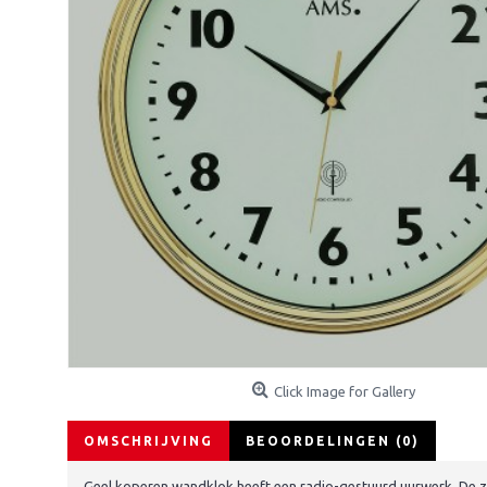
Click Image for Gallery
OMSCHRIJVING
BEOORDELINGEN (0)
Geel koperen wandklok heeft een radio-gestuurd uurwerk. De z