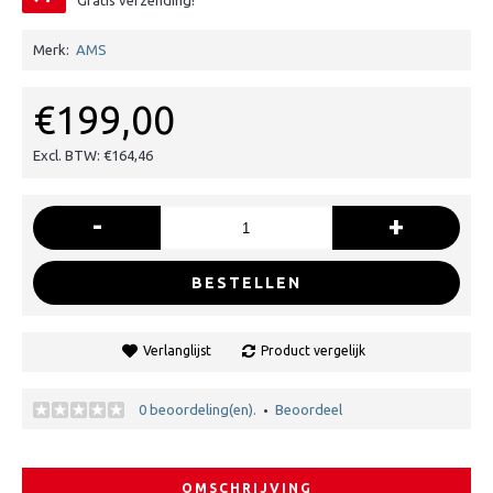
Gratis verzending!
Merk:
AMS
€199,00
Excl. BTW: €164,46
-
+
BESTELLEN
Verlanglijst
Product vergelijk
0 beoordeling(en).
Beoordeel
•
OMSCHRIJVING