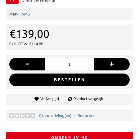
Gratis verzending!
Merk:
AMS
€139,00
Excl. BTW: €114,88
-
+
BESTELLEN
Verlanglijst
Product vergelijk
0 beoordeling(en).
Beoordeel
•
OMSCHRIJVING