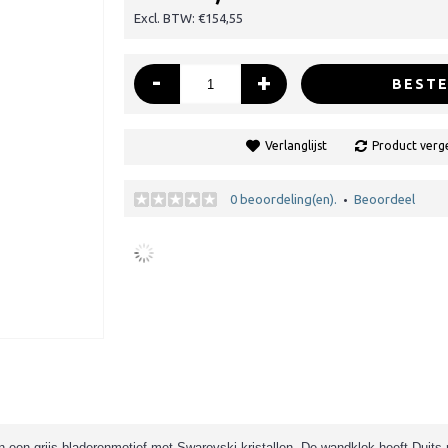
Excl. BTW: €154,55
-
+
BESTE
Verlanglijst
Product verge
0 beoordeling(en).
Beoordeel
•
n een grijs bladerenmotief met Swarovski kristallen. De wandklok heeft
Duits 