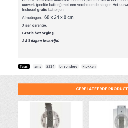
uurwerk (penlite-batterij) met een verchroomde slinger. Het uurw
Inclusief
gratis
batterijen.
68 x 24 x 8 cm.
Afmetingen:
3 jaar garantie.
Gratis bezorging.
2 á 3 dagen levertijd.
Tags:
ams
,
5324
,
bijzondere
,
klokken
GERELATEERDE PRODUC