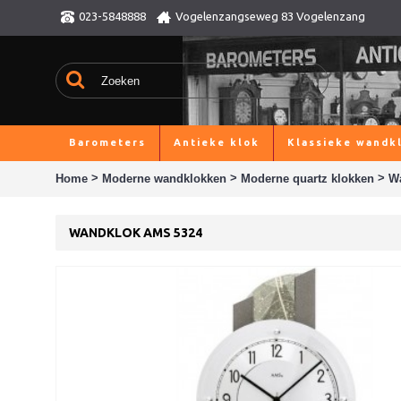
023-5848888
Vogelenzangseweg 83 Vogelenzang
Barometers
Antieke klok
Klassieke wandk
>
>
>
Home
Moderne wandklokken
Moderne quartz klokken
W
WANDKLOK AMS 5324