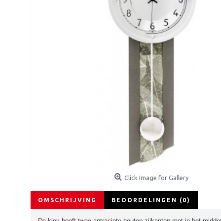
Click Image for Gallery
OMSCHRIJVING
BEOORDELINGEN (0)
De klok heeft twee antraciete houten zijkanten met in het midde