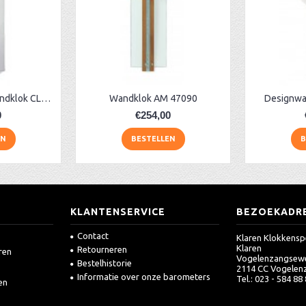
Moderne glazen wandklok CL322.933
Wandklok AM 47090
Designwa
0
€254,00
EN
BESTELLEN
B
KLANTENSERVICE
BEZOEKADR
Contact
Klaren Klokkensp
Klaren
Retourneren
ren
Vogelenzangsew
Bestelhistorie
2114 CC Vogelen
Informatie over onze barometers
Tel.: 023 - 584 88
en