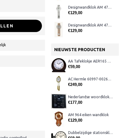
Designwandklok AM 47275
€129,00
Designwandklok AM 47274
LLEN
€129,00
lijk
NIEUWSTE PRODUCTEN
AA Tafeklokje AER165 noten
€59,00
AC Hermle 60997-00261 wandklok
€249,00
Nederlandse woordklok zwart AMS 1265
€177,00
AM 964 eiken wandklok
€129,00
Dubbelzijdige stationsklok metaal 1879
radio-controlled