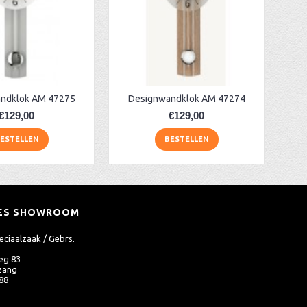
ndklok AM 47275
Designwandklok AM 47274
€129,00
€129,00
ESTELLEN
BESTELLEN
ES SHOWROOM
eciaalzaak / Gebrs.
eg 83
zang
 88