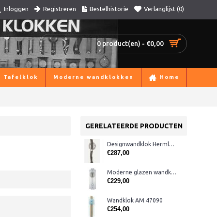
Registreren
Bestelhistorie
Verlanglijst (
0
)
Inloggen
0 product(en) - €0,00
Tafelklok
Moderne wandklokken
Home
GERELATEERDE PRODUCTEN
Designwandklok Hermle 70644-292200 antraciet
€287,00
Moderne glazen wandklok CL322.933
€229,00
Wandklok AM 47090
€254,00