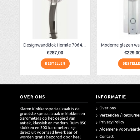
AA Dubbelzijdige stationsklok industrieel
aa-AMS 45962 radio-controlled klok
Designwandklok Hermle 70644-292200 antraciet
€287,00
€229,0
BESTELLEN
BESTELL
OVER ONS
INFORMATIE
Over ons
Klaren Klokkenspeciaalzaak is de
grootste speciaalzaak in klokken en
Verzenden / Retourne
barometers op het gebied van
Privacy Policy
antiek, klassiek en modern. Ruim 850
klokken en 300 barometers zijn
Algemene voorwaard
direct uit voorraad leverbaar of
Contact
worden gratis bezorgd door heel