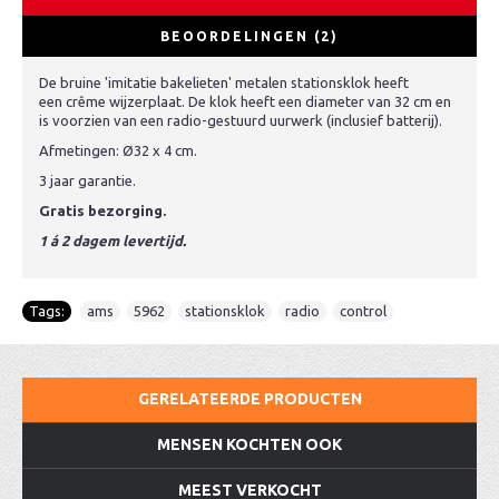
BEOORDELINGEN (2)
De bruine 'imitatie bakelieten' metalen stationsklok heeft
een crême wijzerplaat. De klok heeft een diameter van 32 cm en
is voorzien van een radio-gestuurd uurwerk (inclusief batterij).
Afmetingen: Ø32 x 4 cm.
3 jaar garantie.
Gratis bezorging.
1 á 2 dagem levertijd.
Tags:
ams
,
5962
,
stationsklok
,
radio
,
control
GERELATEERDE PRODUCTEN
MENSEN KOCHTEN OOK
MEEST VERKOCHT