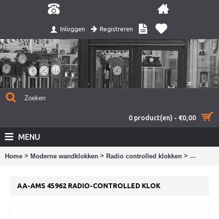
Registreren
Inloggen
0 product(en) - €0,00
MENU
>
>
>
Home
Moderne wandklokken
Radio controlled klokken
aa-AMS 45
AA-AMS 45962 RADIO-CONTROLLED KLOK