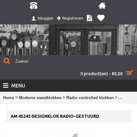
Registreren
Inloggen
0 product(en) - €0,00
MENU
>
>
>
Home
Moderne wandklokken
Radio controlled klokken
AM 45243
AM 45243 DESIGNKLOK RADIO-GESTUURD