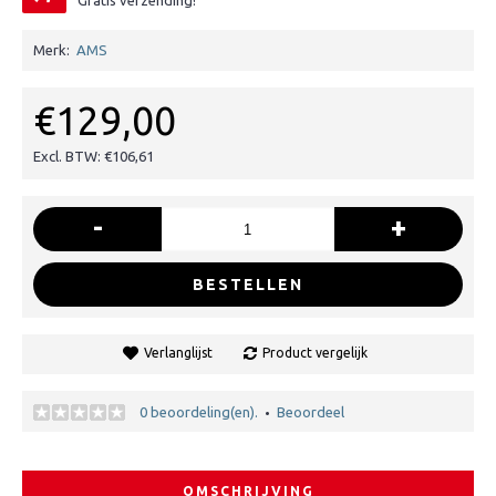
Gratis verzending!
Merk:
AMS
€129,00
Excl. BTW: €106,61
-
+
BESTELLEN
Verlanglijst
Product vergelijk
0 beoordeling(en).
Beoordeel
•
OMSCHRIJVING