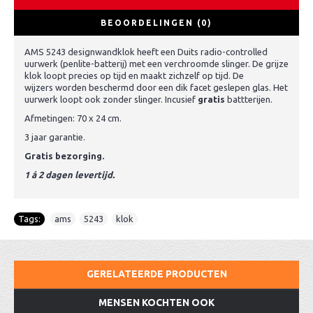
BEOORDELINGEN (0)
AMS 5243 designwandklok heeft een Duits radio-controlled
uurwerk (penlite-batterij) met een verchroomde slinger. De grijze
klok loopt precies op tijd en maakt zichzelf op tijd. De
wijzers worden beschermd door een dik facet geslepen glas. Het
uurwerk loopt ook zonder slinger. Incusief
gratis
battterijen.
Afmetingen: 70 x 24 cm.
3 jaar garantie.
Gratis bezorging.
1 á 2 dagen levertijd.
Tags:
ams
,
5243
,
klok
GERELATEERDE PRODUCTEN
MENSEN KOCHTEN OOK