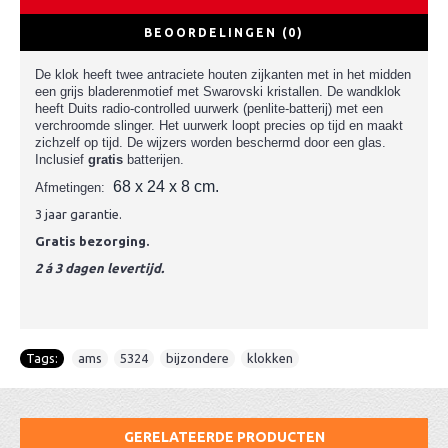
BEOORDELINGEN (0)
De klok heeft twee antraciete houten zijkanten met in het midden
een grijs bladerenmotief met Swarovski kristallen. De wandklok
heeft
Duits radio-controlled uurwerk (penlite-batterij) met een
verchroomde slinger. Het uurwerk loopt precies op tijd en maakt
zichzelf op tijd. De wijzers worden beschermd door een glas.
Inclusief
gratis
batterijen.
68 x 24 x 8 cm.
Afmetingen:
3 jaar garantie.
Gratis bezorging.
2 á 3 dagen levertijd.
Tags:
ams
,
5324
,
bijzondere
,
klokken
GERELATEERDE PRODUCTEN