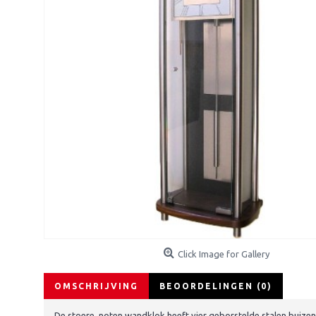
Click Image for Gallery
OMSCHRIJVING
BEOORDELINGEN (0)
De stoere, noten wandklok heeft vier geborstelde stalen buizen,