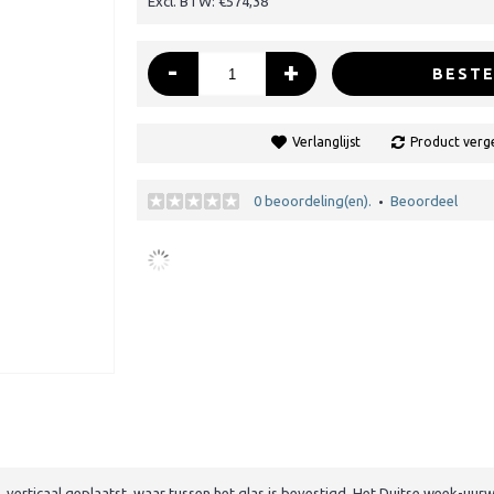
Excl. BTW: €574,38
-
+
BESTE
Verlanglijst
Product verge
0 beoordeling(en).
Beoordeel
•
 verticaal geplaatst, waar tussen het glas is bevestigd. Het Duitse week-uur