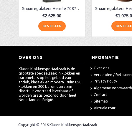
Snaarregulateur Hermle 70875-740761 maandloper
€2.625,00
€1.975,
BESTELLEN
BESTELL
OVER ONS
INFORMATIE
Over ons
Klaren Klokkenspeciaalzaak is de
grootste speciaalzaak in klokken en
Verzenden / Retourne
barometers op het gebied van
Privacy Policy
antiek, klassiek en modern. Ruim 850
klokken en 300 barometers zijn
Algemene voorwaard
direct uit voorraad leverbaar of
Contact
worden gratis bezorgd door heel
Nederland en België.
Sitemap
Virtuele tour
Copyright © 2016 Klaren Klokkenspeciaalzaak