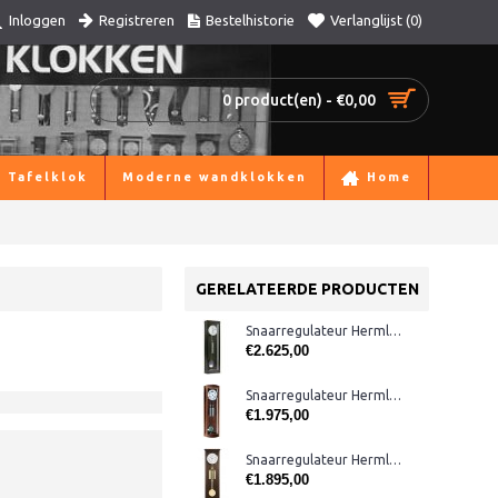
Registreren
Bestelhistorie
Verlanglijst (
0
)
Inloggen
0 product(en) - €0,00
Tafelklok
Moderne wandklokken
Home
GERELATEERDE PRODUCTEN
Snaarregulateur Hermle 70875-740761 maandloper
€2.625,00
Snaarregulateur Hermle 70650-030058
€1.975,00
Snaarregulateur Hermle 71008-030351
€1.895,00