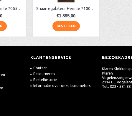
Snaarregulateur Hermle 70650-030058
Snaarregulateur Hermle 71008-030351
00
€1.895,00
EN
BESTELLEN
KLANTENSERVICE
BEZOEKADR
Contact
Klaren Klokkensp
Klaren
Retourneren
ren
Vogelenzangsew
Bestelhistorie
2114 CC Vogelen
Informatie over onze barometers
Tel.: 023 - 584 88
en