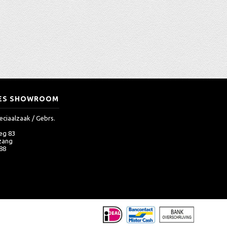
ES SHOWROOM
eciaalzaak / Gebrs.
eg 83
zang
 88