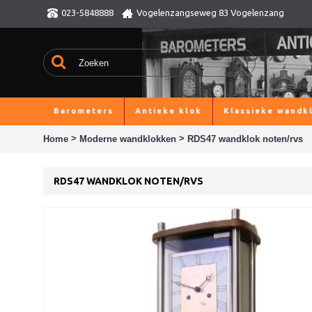
023-5848888
Vogelenzangseweg 83 Vogelenzang
Barometers
Antieke klok
Klassieke wandk
>
>
Home
Moderne wandklokken
RDS47 wandklok noten/rvs
RDS47 WANDKLOK NOTEN/RVS