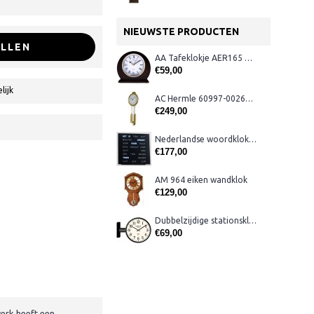
NIEUWSTE PRODUCTEN
LLEN
AA Tafeklokje AER165 noten
€59,00
lijk
AC Hermle 60997-00261 wandklok
€249,00
Nederlandse woordklok zwart AMS 1265
€177,00
AM 964 eiken wandklok
€129,00
Dubbelzijdige stationsklok metaal 1879
€69,00
werk heeft een