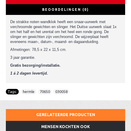
BEOORDELINGEN (0)
De strakke noten wandklok heeft een snaar-uurwerk met
verchroomde gewichten en slinger. Het Duitse uurwerk slaat 1x
om het half en het urental om het heel een ronde gong. De
slinger en gewichten zijn verchroomd. De wijzerplaat heeft
eveneens maan-, datum-, maand- en dagaanduiding.
Afmetingen: 78,5 x 22 x 11,5 cm.
3 jaar garantie.
Gratis bezorging/installatie.
1 á 2 dagen levertijd.
Tags:
hermle
,
70650
,
030058
GERELATEERDE PRODUCTEN
MENSEN KOCHTEN OOK