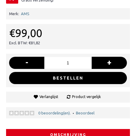
Gratis verzending!
Merk:
AMS
€99,00
Excl. BTW: €81,82
-
+
BESTELLEN
Verlanglijst
Product vergelijk
0 beoordeling(en).
Beoordeel
•
OMSCHRIJVING