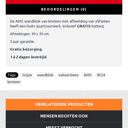
BEOORDELINGEN (0)
De AMS wandklok van leisteen met afbeelding van olifanten
heeft een Duits quartzuurwerk. Inclusief
GRATIS
batterij.
Afmetingen: 30 x 30 cm.
3 jaar garantie.
Gratis bezorging.
1 á 2 dagen levertijd.
Tags:
Grijze
,
wandklok
,
natuursteen
,
AMS
,
9524
,
leisteen
GERELATEERDE PRODUCTEN
MENSEN KOCHTEN OOK
MEEST VERKOCHT