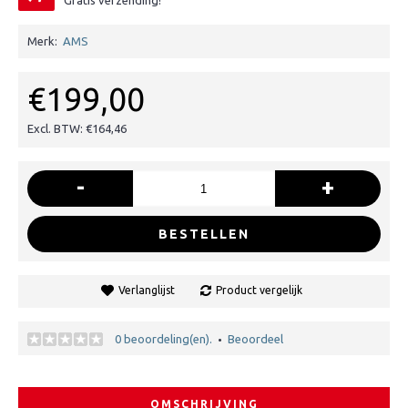
Gratis verzending!
Merk:
AMS
€199,00
Excl. BTW: €164,46
-
+
BESTELLEN
Verlanglijst
Product vergelijk
0 beoordeling(en).
Beoordeel
•
OMSCHRIJVING