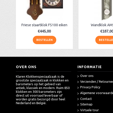
Radio-gestuurde klok AM 45534 beuken
AMS radio-gestuurde klok AM 45850
AA Dubbelzijdige stationsklok industrieel
aa-AMS 45962 radio-controlled klok
Friese staartklok FS100 eiken
Wandklok AM
€445,00
€187,0
BESTELLEN
BESTELL
OVER ONS
INFORMATIE
Over ons
Klaren Klokkenspeciaalzaak is de
grootste speciaalzaak in klokken en
Verzenden / Retourne
barometers op het gebied van
Privacy Policy
antiek, klassiek en modern. Ruim 850
klokken en 300 barometers zijn
Algemene voorwaard
direct uit voorraad leverbaar of
Contact
worden gratis bezorgd door heel
Nederland en België.
Sitemap
Virtuele tour