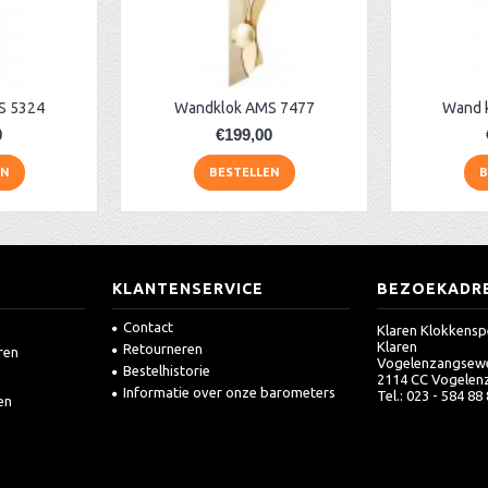
S 5324
Wandklok AMS 7477
Wand 
0
€199,00
EN
BESTELLEN
B
KLANTENSERVICE
BEZOEKADR
Contact
Klaren Klokkensp
Klaren
Retourneren
ren
Vogelenzangsew
Bestelhistorie
2114 CC Vogelen
Informatie over onze barometers
Tel.: 023 - 584 88
en