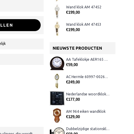
Wand klok AM 47452
€199,00
Wand klok AM 47453
LLEN
€199,00
lijk
NIEUWSTE PRODUCTEN
AA Tafeklokje AER165 noten
€59,00
AC Hermle 60997-00261 wandklok
€249,00
Nederlandse woordklok zwart AMS 1265
€177,00
AM 964 eiken wandklok
€129,00
Dubbelzijdige stationsklok metaal 1879
 slinger, die wordt