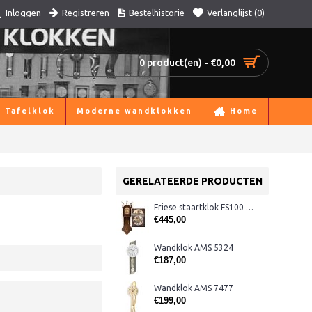
Registreren
Bestelhistorie
Verlanglijst (
0
)
Inloggen
0 product(en) - €0,00
Tafelklok
Moderne wandklokken
Home
GERELATEERDE PRODUCTEN
Friese staartklok FS100 eiken
€445,00
Wandklok AMS 5324
€187,00
Wandklok AMS 7477
€199,00