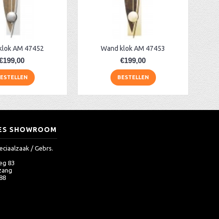
klok AM 47452
Wand klok AM 47453
€199,00
€199,00
ESTELLEN
BESTELLEN
ES SHOWROOM
eciaalzaak / Gebrs.
eg 83
zang
 88