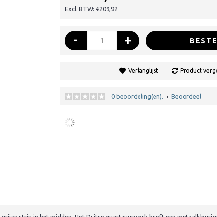
Excl. BTW: €209,92
-
+
BESTE
Verlanglijst
Product verge
0 beoordeling(en).
Beoordeel
•
rijze strip in het midden. Het Duitse quartzuurwerk heeft een metaalkleurige