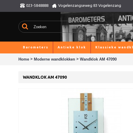
023-5848888
Vogelenzangseweg 83 Vogelenzang
Barometers
Antieke klok
Klassieke wandk
>
>
Home
Moderne wandklokken
Wandklok AM 47090
WANDKLOK AM 47090