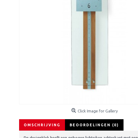
Click Image for Gallery
OMSCHRIJVING
BEOORDELINGEN (0)
De designklok heeft een gebogen lichteiken achterkant met een g