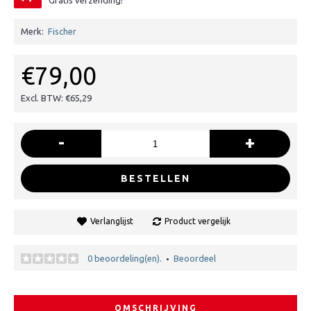
Gratis verzending!
Merk:
Fischer
€79,00
Excl. BTW: €65,29
-
+
BESTELLEN
Verlanglijst
Product vergelijk
0 beoordeling(en).
Beoordeel
•
OMSCHRIJVING