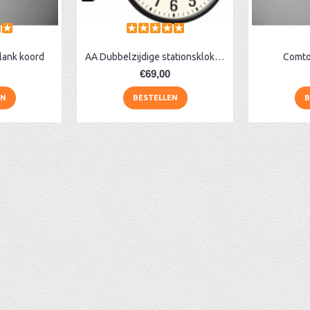
lank koord
AA Dubbelzijdige stationsklok industrieel
Comto
€69,00
EN
BESTELLEN
B