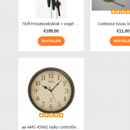
70/9 H Koekoeksklok + vogel 70/9h
Comtoise-touw, b
€199,00
€11,00
BESTELLEN
BESTELL
aa-AMS 45962 radio-controlled klok