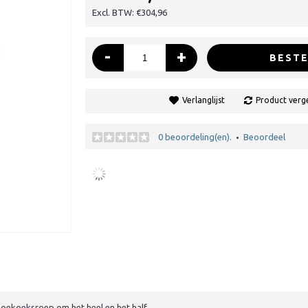
Excl. BTW: €304,96
-
+
BESTE
Verlanglijst
Product verge
0 beoordeling(en).
Beoordeel
•
oekoeksroep om het heel en het half.