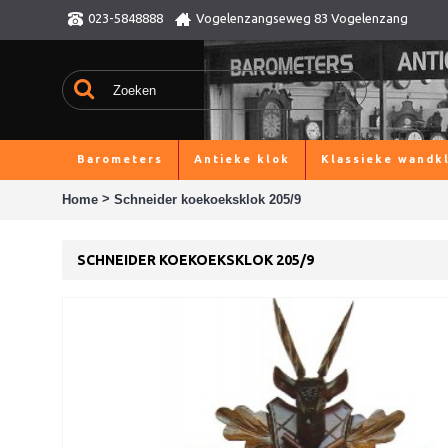
023-5848888
Vogelenzangseweg 83 Vogelenzang
Barometers
Antieke klok
Klassieke wandk
>
Home
Schneider koekoeksklok 205/9
SCHNEIDER KOEKOEKSKLOK 205/9