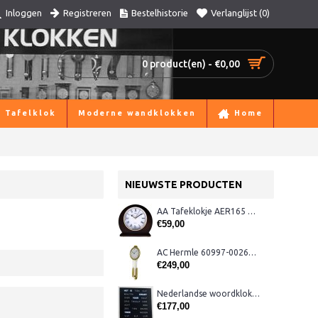
Registreren
Bestelhistorie
Verlanglijst (
0
)
Inloggen
0 product(en) - €0,00
Tafelklok
Moderne wandklokken
Home
NIEUWSTE PRODUCTEN
AA Tafeklokje AER165 noten
€59,00
AC Hermle 60997-00261 wandklok
€249,00
Nederlandse woordklok zwart AMS 1265
€177,00