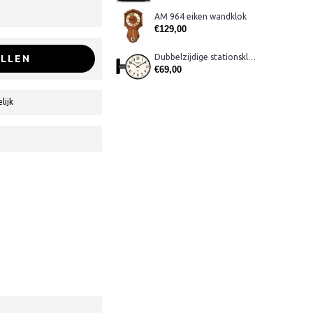
AM 964 eiken wandklok
€129,00
Dubbelzijdige stationsklok metaal 1879
LLEN
€69,00
lijk