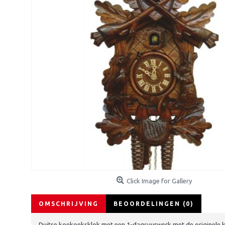
Click Image for Gallery
OMSCHRIJVING
BEOORDELINGEN (0)
Duitse koekoeksklok met een 1-dagsuurwerk met de originele k