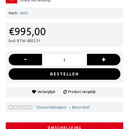
Gratis verzending!
Merk:
AMS
€995,00
Excl. BTW: €822,31
-
+
BESTELLEN
Verlanglijst
Product vergelijk
0 beoordeling(en).
Beoordeel
•
OMSCHRIJVING