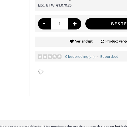
Excl. BTW: €1.070,25
-
+
BESTE
Verlanglijst
Product verge
0 beoordeling(en).
Beoordeel
•
atje voor de opwindsleutel. Het mechanische precisie uurwerk slaat op het ha