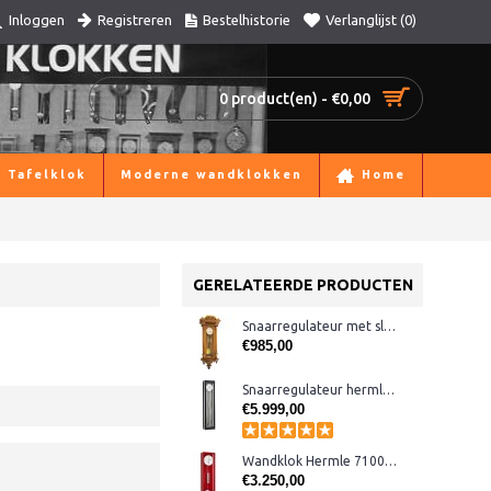
Registreren
Bestelhistorie
Verlanglijst (
0
)
Inloggen
0 product(en) - €0,00
Tafelklok
Moderne wandklokken
Home
GERELATEERDE PRODUCTEN
Snaarregulateur met slagwerk, klein
€985,00
Snaarregulateur hermle 70961-740761 Kingsland
€5.999,00
Wandklok Hermle 71006-360761 rood
€3.250,00