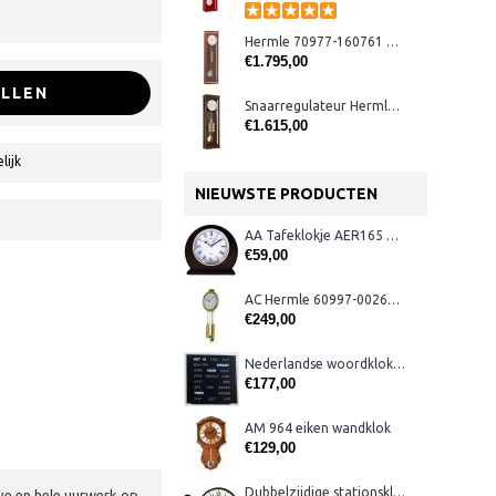
Hermle 70977-160761 maandloper
€1.795,00
LLEN
Snaarregulateur Hermle 70994-030351
€1.615,00
lijk
NIEUWSTE PRODUCTEN
AA Tafeklokje AER165 noten
€59,00
AC Hermle 60997-00261 wandklok
€249,00
Nederlandse woordklok zwart AMS 1265
€177,00
AM 964 eiken wandklok
€129,00
Dubbelzijdige stationsklok metaal 1879
lve en hele uurwerk op