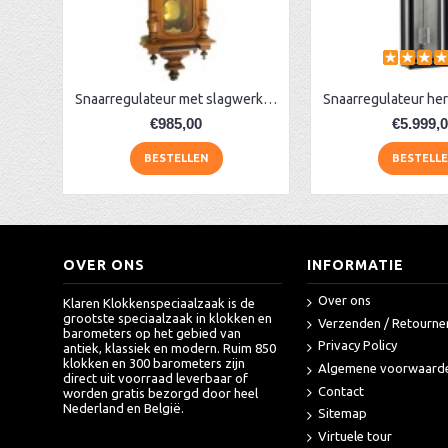
Snaarregulateur Hermle 70650-740058
Snaarregulateur Hermle 70993-740351
Snaarregulateur Hermle 70650-030058
WX Snaarregulateur Hermle 70650-030058
AA Dubbelzijdige stationsklok industrieel
aa-AMS 45962 radio-controlled klok
Snaarregulateur met slagwerk, klein
€985,00
€5.999,
BESTELLEN
BESTELL
OVER ONS
INFORMATIE
Over ons
Klaren Klokkenspeciaalzaak is de
grootste speciaalzaak in klokken en
Verzenden / Retourne
barometers op het gebied van
Privacy Policy
antiek, klassiek en modern. Ruim 850
klokken en 300 barometers zijn
Algemene voorwaard
direct uit voorraad leverbaar of
Contact
worden gratis bezorgd door heel
Nederland en België.
Sitemap
Virtuele tour