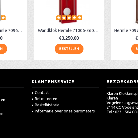
Snaarregulateur hermle 70961-740761 Kingsland
Wandklok Hermle 71006-360761 rood
00
€3.250,00
€
EN
BESTELLEN
B
KLANTENSERVICE
BEZOEKADR
Contact
Klaren Klokkensp
Klaren
Retourneren
ren
Vogelenzangsew
Bestelhistorie
2114 CC Vogelen
Informatie over onze barometers
Tel.: 023 - 584 88
en