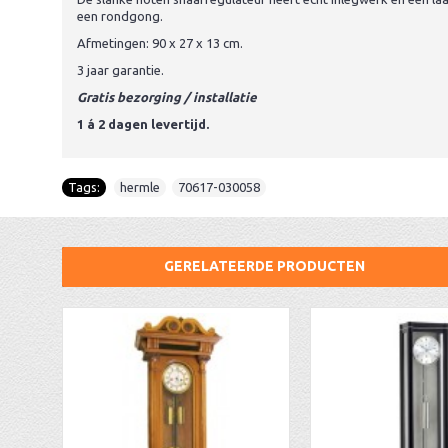
een rondgong.
Afmetingen: 90 x 27 x 13 cm.
3 jaar garantie.
Gratis bezorging / installatie
1 á 2 dagen levertijd.
Tags:
hermle
,
70617-030058
GERELATEERDE PRODUCTEN