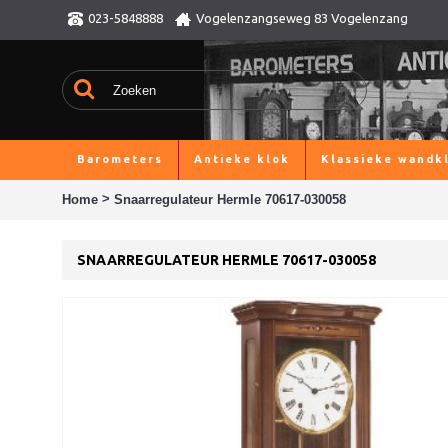
023-5848888
Vogelenzangseweg 83 Vogelenzang
Barometers
Antieke klok
Klassieke wandk
>
Home
Snaarregulateur Hermle 70617-030058
SNAARREGULATEUR HERMLE 70617-030058