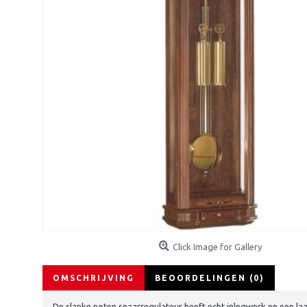
Click Image for Gallery
OMSCHRIJVING
BEOORDELINGEN (0)
De slanke noten snaarregulateur heeft echt inlegwerk en een la