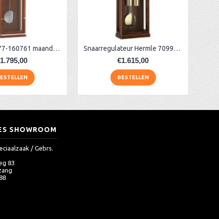
Hermle 70977-160761 maandloper
Snaarregulateur Hermle 70994-030351
1.795,00
€1.615,00
ESTELLEN
BESTELLEN
ES SHOWROOM
eciaalzaak / Gebrs.
eg 83
zang
 88